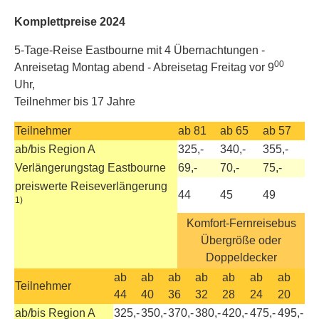
Komplettpreise 2024
5-Tage-Reise Eastbourne mit 4 Übernachtungen -
00
Anreisetag Montag abend - Abreisetag Freitag vor 9
Uhr,
Teilnehmer bis 17 Jahre
Teilnehmer
ab 81
ab 65
ab 57
ab/bis Region A
325,-
340,-
355,-
Verlängerungstag Eastbourne
69,-
70,-
75,-
preiswerte Reiseverlängerung
44
45
49
1)
Komfort-Fernreisebus
Übergröße oder
Doppeldecker
ab
ab
ab
ab
ab
ab
ab
Teilnehmer
44
40
36
32
28
24
20
ab/bis Region A
325,-
350,-
370,-
380,-
420,-
475,-
495,-