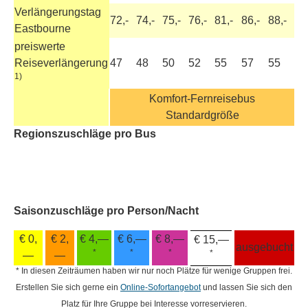
Verlängerungstag
72,-
74,-
75,-
76,-
81,-
86,-
88,-
Eastbourne
preiswerte
Reiseverlängerung
47
48
50
52
55
57
55
1)
Komfort-Fernreisebus
Standardgröße
Regionszuschläge pro Bus
Saisonzuschläge pro Person/Nacht
€ 0,
€ 2,
€ 4,—
€ 6,—
€ 8,—
€ 15,—
ausgebucht
*
*
*
*
—
—
* In diesen Zeiträumen haben wir nur noch Plätze für wenige Gruppen frei.
Erstellen Sie sich gerne ein
Online-Sofortangebot
und lassen Sie sich den
Platz für Ihre Gruppe bei Interesse vorreservieren.