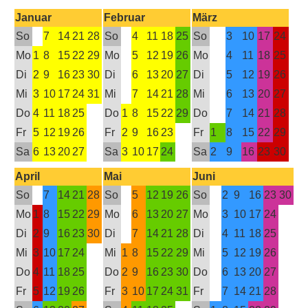
Januar
Februar
März
So
7
14
21
28
So
4
11
18
25
So
3
10
17
24
Mo
1
8
15
22
29
Mo
5
12
19
26
Mo
4
11
18
25
Di
2
9
16
23
30
Di
6
13
20
27
Di
5
12
19
26
Mi
3
10
17
24
31
Mi
7
14
21
28
Mi
6
13
20
27
Do
4
11
18
25
Do
1
8
15
22
29
Do
7
14
21
28
Fr
5
12
19
26
Fr
2
9
16
23
Fr
1
8
15
22
29
Sa
6
13
20
27
Sa
3
10
17
24
Sa
2
9
16
23
30
April
Mai
Juni
So
7
14
21
28
So
5
12
19
26
So
2
9
16
23
30
Mo
1
8
15
22
29
Mo
6
13
20
27
Mo
3
10
17
24
Di
2
9
16
23
30
Di
7
14
21
28
Di
4
11
18
25
Mi
3
10
17
24
Mi
1
8
15
22
29
Mi
5
12
19
26
Do
4
11
18
25
Do
2
9
16
23
30
Do
6
13
20
27
Fr
5
12
19
26
Fr
3
10
17
24
31
Fr
7
14
21
28